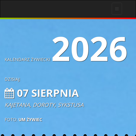
Toggle
navigation
2026
KALENDARZ ŻYWIECKI
DZISIAJ:
07 SIERPNIA
KAJETANA, DOROTY, SYKSTUSA
FOTO:
UM ŻYWIEC