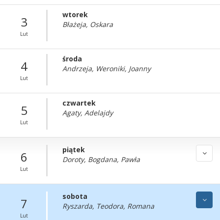
wtorek
3
Błażeja, Oskara
Lut
środa
4
Andrzeja, Weroniki, Joanny
Lut
czwartek
5
Agaty, Adelajdy
Lut
piątek
6
Doroty, Bogdana, Pawła
Lut
sobota
7
Ryszarda, Teodora, Romana
Lut