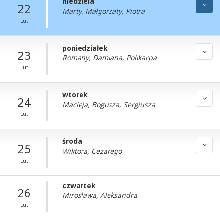
niedziela
22
Marty, Małgorzaty, Piotra
Lut
poniedziałek
23
Romany, Damiana, Polikarpa
Lut
wtorek
24
Macieja, Bogusza, Sergiusza
Lut
środa
25
Wiktora, Cezarego
Lut
czwartek
26
Mirosława, Aleksandra
Lut