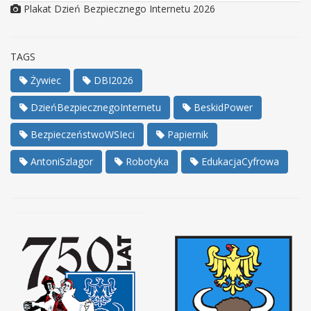
Plakat Dzień Bezpiecznego Internetu 2026
TAGS
Żywiec
DBI2026
DzieńBezpiecznegoInternetu
BeskidPower
BezpieczeństwoWSIeci
Papiernik
AntoniSzlagor
Robotyka
EdukacjaCyfrowa