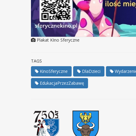
Plakat KIno Sferyczne
TAGS
KinoSferyczne
DlaDzieci
Wydarzeni
EdukacjaPrzezZabawę