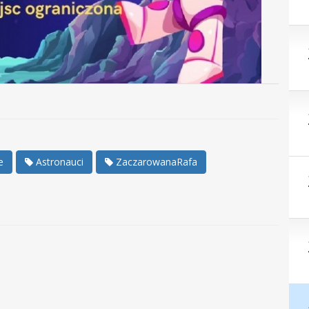
e
Astronauci
ZaczarowanaRafa