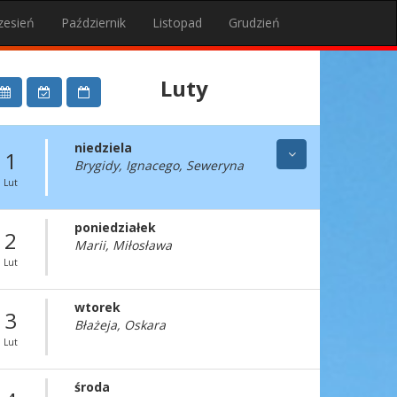
zesień
Październik
Listopad
Grudzień
Luty
niedziela
1
Brygidy, Ignacego, Seweryna
Lut
poniedziałek
2
Marii, Miłosława
Lut
wtorek
3
Błażeja, Oskara
Lut
środa