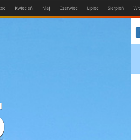
zec
Kwiecień
Maj
Czerwiec
Lipiec
Sierpień
Wr
6