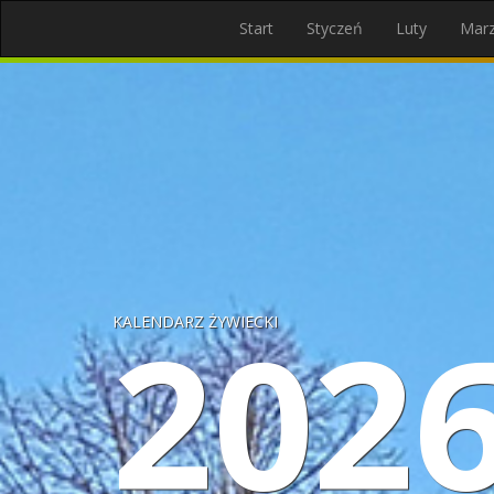
Start
Styczeń
Luty
Mar
202
KALENDARZ ŻYWIECKI