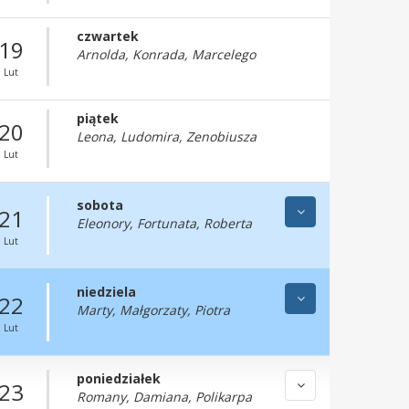
czwartek
19
Arnolda, Konrada, Marcelego
Lut
piątek
20
Leona, Ludomira, Zenobiusza
Lut
sobota
21
Eleonory, Fortunata, Roberta
Lut
niedziela
22
Marty, Małgorzaty, Piotra
Lut
poniedziałek
23
Romany, Damiana, Polikarpa