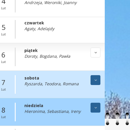
4
Andrzeja, Weroniki, Joanny
Lut
czwartek
5
Agaty, Adelajdy
Lut
piątek
6
Doroty, Bogdana, Pawła
Lut
sobota
7
Ryszarda, Teodora, Romana
Lut
niedziela
8
Hieronima, Sebastiana, Ireny
Lut