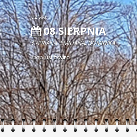
DZISIAJ:
08 SIERPNIA
CYPRIANA, EMILIANA, DOMINIKA
FOTO:
UM ŻYWIEC