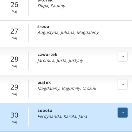
26
Filipa, Pauliny
Maj
środa
27
Augustyna, Juliana, Magdaleny
Maj
czwartek
28
Jaromira, Justa, Justyny
Maj
piątek
29
Magdaleny, Bogumiły, Urszuli
Maj
sobota
30
Ferdynanda, Karola, Jana
Maj