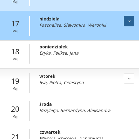
Maj
niedziela
17
Paschalisa, Sławomira, Weroniki
Maj
poniedziałek
18
Eryka, Feliksa, Jana
Maj
wtorek
19
Iwa, Piotra, Celestyna
Maj
środa
20
Bazylego, Bernardyna, Aleksandra
Maj
czwartek
21
Wiktora, Kryspina, Tymoteusza