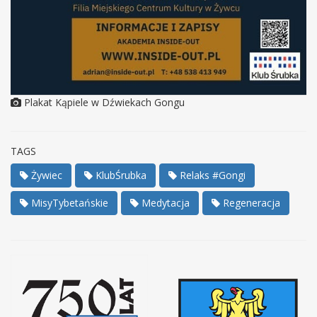
Plakat Kąpiele w Dźwiekach Gongu
TAGS
Żywiec
KlubŚrubka
Relaks #Gongi
MisyTybetańskie
Medytacja
Regeneracja