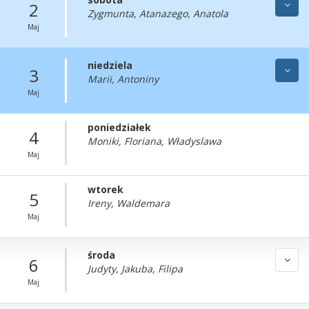
2
Zygmunta, Atanazego, Anatola
Maj
niedziela
3
Marii, Antoniny
Maj
poniedziałek
4
Moniki, Floriana, Władyslawa
Maj
wtorek
5
Ireny, Waldemara
Maj
środa
6
Judyty, Jakuba, Filipa
Maj