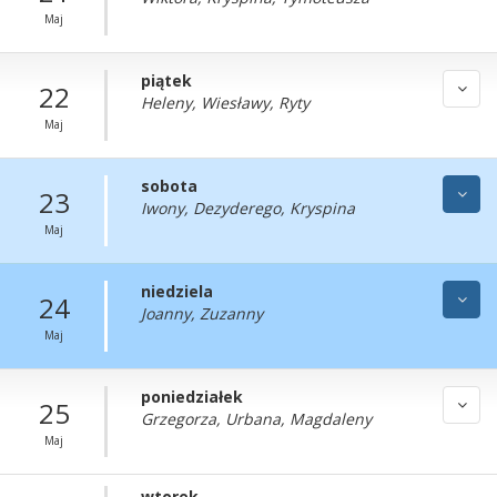
Maj
piątek
22
Heleny, Wiesławy, Ryty
Maj
sobota
23
Iwony, Dezyderego, Kryspina
Maj
niedziela
24
Joanny, Zuzanny
Maj
poniedziałek
25
Grzegorza, Urbana, Magdaleny
Maj
wtorek