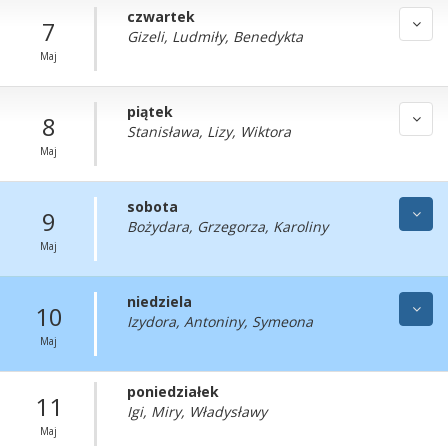
czwartek
7
Gizeli, Ludmiły, Benedykta
Maj
piątek
8
Stanisława, Lizy, Wiktora
Maj
sobota
9
Bożydara, Grzegorza, Karoliny
Maj
niedziela
10
Izydora, Antoniny, Symeona
Maj
poniedziałek
11
Igi, Miry, Władysławy
Maj