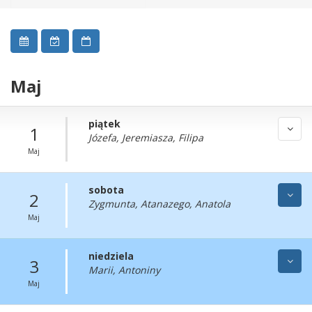
Maj
piątek
1
Józefa, Jeremiasza, Filipa
Maj
sobota
2
Zygmunta, Atanazego, Anatola
Maj
niedziela
3
Marii, Antoniny
Maj