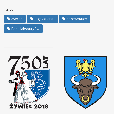
TAGS
Żywiec
JogaWParku
ZdrowyRuch
ParkHabsburgów