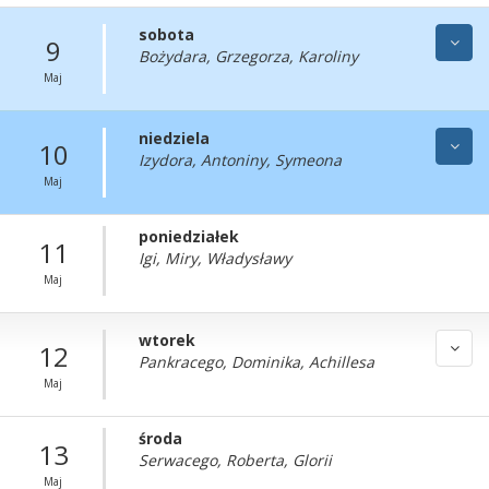
sobota
9
Bożydara, Grzegorza, Karoliny
Maj
niedziela
10
Izydora, Antoniny, Symeona
Maj
poniedziałek
11
Igi, Miry, Władysławy
Maj
wtorek
12
Pankracego, Dominika, Achillesa
Maj
środa
13
Serwacego, Roberta, Glorii
Maj