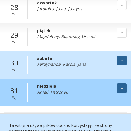
czwartek
28
Jaromira, Justa, Justyny
Maj
piątek
29
Magdaleny, Bogumiły, Urszuli
Maj
sobota
30
Ferdynanda, Karola, Jana
Maj
niedziela
31
Anieli, Petroneli
Maj
Powrót na start
Ta witryna używa plików cookie. Korzystając ze strony