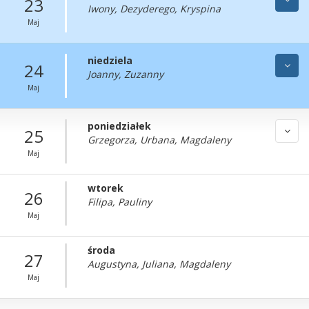
23
Iwony, Dezyderego, Kryspina
Maj
niedziela
24
Joanny, Zuzanny
Maj
poniedziałek
25
Grzegorza, Urbana, Magdaleny
Maj
wtorek
26
Filipa, Pauliny
Maj
środa
27
Augustyna, Juliana, Magdaleny
Maj