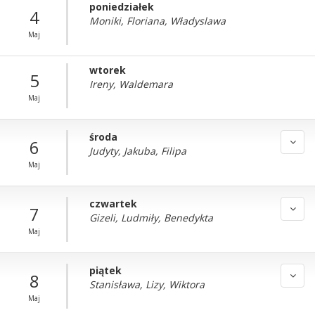
poniedziałek
4
Moniki, Floriana, Władyslawa
Maj
wtorek
5
Ireny, Waldemara
Maj
środa
6
Judyty, Jakuba, Filipa
Maj
czwartek
7
Gizeli, Ludmiły, Benedykta
Maj
piątek
8
Stanisława, Lizy, Wiktora
Maj