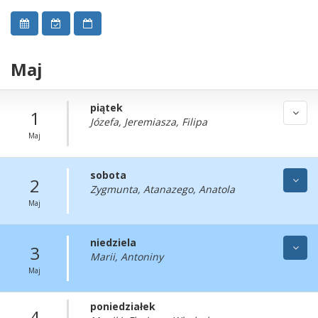
Maj
piątek
1
Józefa, Jeremiasza, Filipa
Maj
sobota
2
Zygmunta, Atanazego, Anatola
Maj
niedziela
3
Marii, Antoniny
Maj
poniedziałek
4