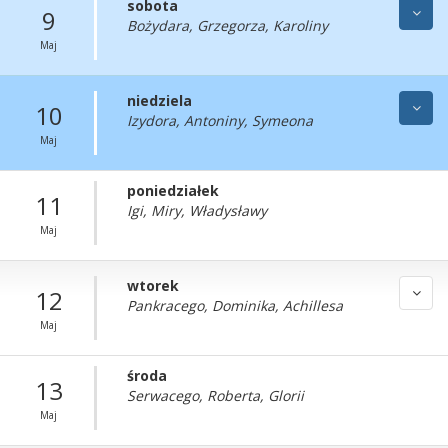
sobota
9
Bożydara, Grzegorza, Karoliny
Maj
niedziela
10
Izydora, Antoniny, Symeona
Maj
poniedziałek
11
Igi, Miry, Władysławy
Maj
wtorek
12
Pankracego, Dominika, Achillesa
Maj
środa
13
Serwacego, Roberta, Glorii
Maj