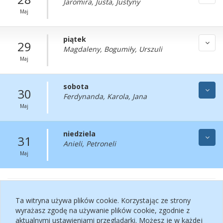
Jaromira, Justa, Justyny
Maj
piątek
29
Magdaleny, Bogumiły, Urszuli
Maj
sobota
30
Ferdynanda, Karola, Jana
Maj
niedziela
31
Anieli, Petroneli
Maj
Powrót na start
Ta witryna używa plików cookie. Korzystając ze strony
wyrażasz zgodę na używanie plików cookie, zgodnie z
aktualnymi ustawieniami przeglądarki. Możesz je w każdej