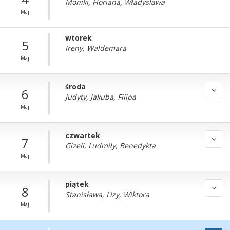
Moniki, Floriana, Władyslawa
Maj
wtorek
5
Ireny, Waldemara
Maj
środa
6
Judyty, Jakuba, Filipa
Maj
czwartek
7
Gizeli, Ludmiły, Benedykta
Maj
piątek
8
Stanisława, Lizy, Wiktora
Maj