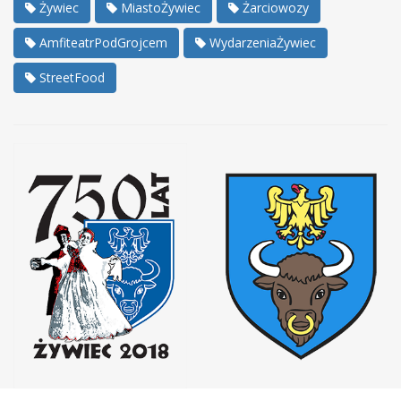
Żywiec
MiastoŻywiec
Żarciowozy
AmfiteatrPodGrojcem
WydarzeniaŻywiec
StreetFood