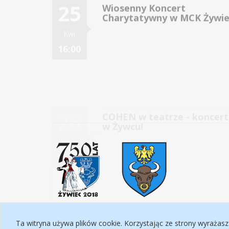
16:00
26
COHEN w teatrze - koncert
w Żywcu!
Kwi
17:00
Ta witryna używa plików cookie. Korzystając ze strony wyrażasz