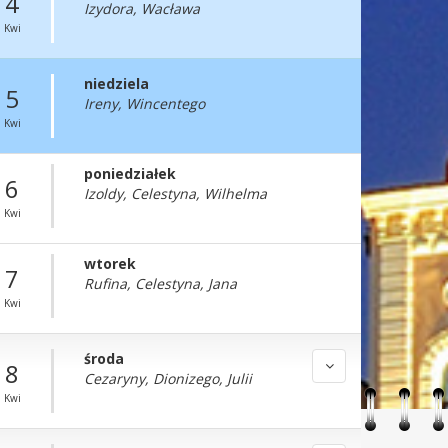
4
Izydora, Wacława
Kwi
niedziela
5
Ireny, Wincentego
Kwi
poniedziałek
6
Izoldy, Celestyna, Wilhelma
Kwi
wtorek
7
Rufina, Celestyna, Jana
Kwi
środa
8
Cezaryny, Dionizego, Julii
Kwi