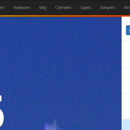
zec
Kwiecień
Maj
Czerwiec
Lipiec
Sierpień
Wr
6