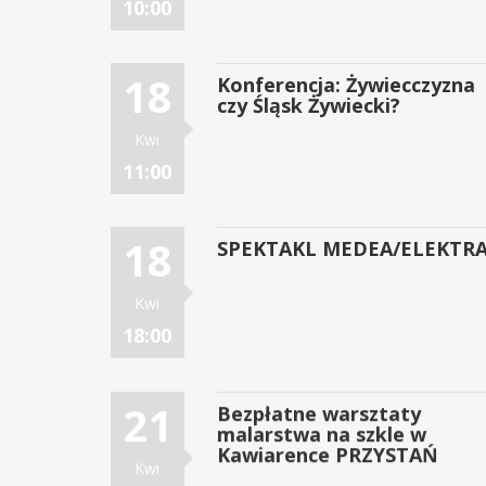
10:00
18
Konferencja: Żywiecczyzna
czy Śląsk Żywiecki?
Kwi
11:00
18
SPEKTAKL MEDEA/ELEKTR
Kwi
18:00
21
Bezpłatne warsztaty
malarstwa na szkle w
Kawiarence PRZYSTAŃ
Kwi