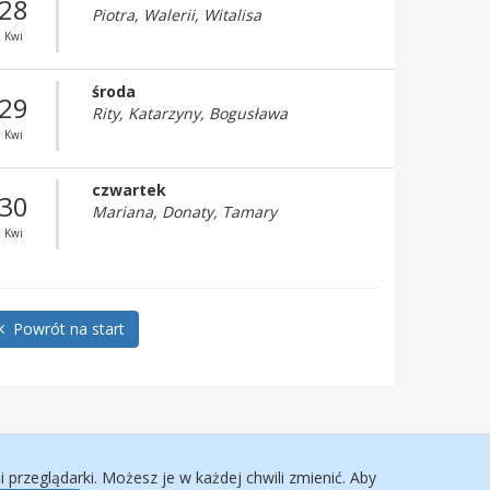
28
Piotra, Walerii, Witalisa
Kwi
środa
29
Rity, Katarzyny, Bogusława
Kwi
czwartek
30
Mariana, Donaty, Tamary
Kwi
Powrót na start
przeglądarki. Możesz je w każdej chwili zmienić. Aby