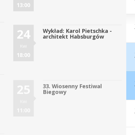
13:00
24
Wykład: Karol Pietschka -
architekt Habsburgów
Kwi
18:00
25
33. Wiosenny Festiwal
Biegowy
Kwi
11:00
26
Wiosenny Piknik Strażacki
c
dla Kazika Sromka
Kwi