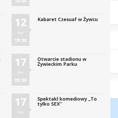
18:00
12
Kabaret Czesuaf w Żywcu
Kwi
19:30
17
-
Otwarcie stadionu w
Żywieckim Parku
Kwi
09:30
17
Spektakl komediowy „To
tylko SEX”
Kwi