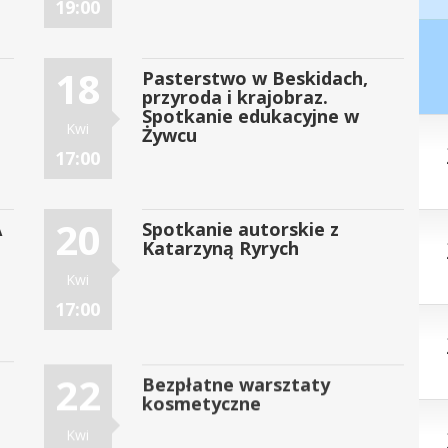
19:00
18
Pasterstwo w Beskidach,
przyroda i krajobraz.
Spotkanie edukacyjne w
Kwi
Żywcu
17:00
20
A
Spotkanie autorskie z
Katarzyną Ryrych
Kwi
17:00
22
Bezpłatne warsztaty
kosmetyczne
Kwi