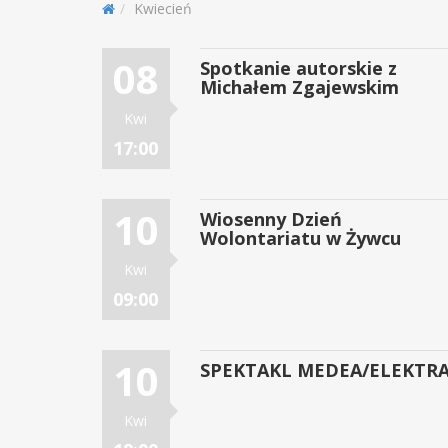
Kwiecień
08
Spotkanie autorskie z
Michałem Zgajewskim
Kwi
17:00
10
Wiosenny Dzień
Wolontariatu w Żywcu
Kwi
09:00
10
SPEKTAKL MEDEA/ELEKTR
Kwi