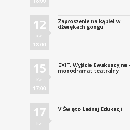
18:00
12
Zaproszenie na kąpiel w
dźwiękach gongu
Kwi
18:00
15
EXIT. Wyjście Ewakuacyjne 
monodramat teatralny
Kwi
17:00
17
V Święto Leśnej Edukacji
Kwi