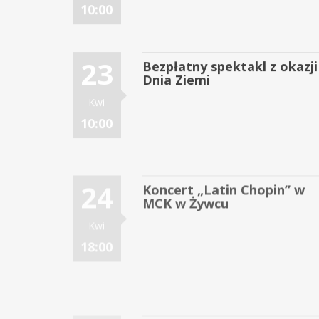
10:00
23
Bezpłatny spektakl z okazji
Dnia Ziemi
Kwi
10:00
24
Koncert „Latin Chopin” w
MCK w Żywcu
Kwi
18:00
25
Wiosenny Koncert
Charytatywny w MCK Żywie
Kwi