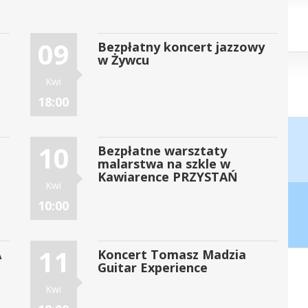
09
Bezpłatny koncert jazzowy
w Żywcu
Kwi
18:00
10
Bezpłatne warsztaty
malarstwa na szkle w
Kawiarence PRZYSTAŃ
Kwi
10:00
11
A
Koncert Tomasz Madzia
Guitar Experience
Kwi