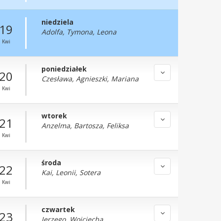
niedziela
19
Adolfa, Tymona, Leona
Kwi
poniedziałek
20
Czesława, Agnieszki, Mariana
Kwi
wtorek
21
Anzelma, Bartosza, Feliksa
Kwi
środa
22
Kai, Leonii, Sotera
Kwi
czwartek
23
Jerzego, Wojciecha