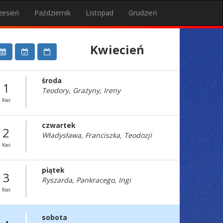
zesień
Październik
Listopad
Grudzień
Kwiecień
środa
1
Teodory, Grażyny, Ireny
Kwi
czwartek
2
Władysława, Franciszka, Teodozji
Kwi
piątek
3
Ryszarda, Pankracego, Ingi
Kwi
sobota