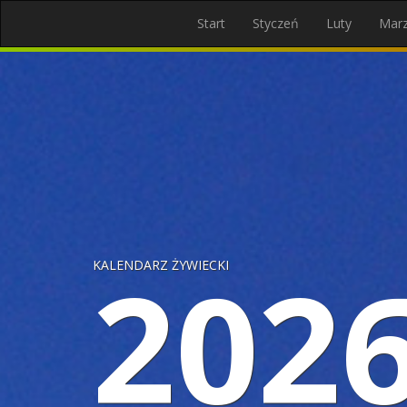
Start
Styczeń
Luty
Mar
202
KALENDARZ ŻYWIECKI