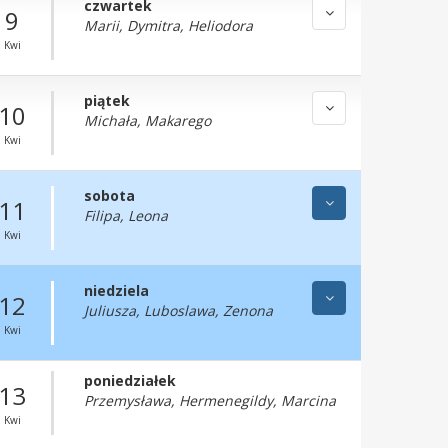
czwartek
9
Marii, Dymitra, Heliodora
Kwi
piątek
10
Michała, Makarego
Kwi
sobota
11
Filipa, Leona
Kwi
niedziela
12
Juliusza, Luboslawa, Zenona
Kwi
poniedziałek
13
Przemysława, Hermenegildy, Marcina
Kwi