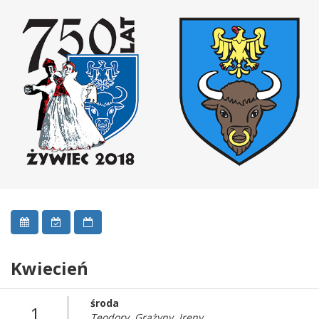
Kwiecień
środa
1
Teodory, Grażyny, Ireny