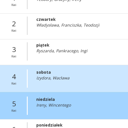
Kwi
czwartek
2
Władysława, Franciszka, Teodozji
Kwi
piątek
3
Ryszarda, Pankracego, Ingi
Kwi
sobota
4
Izydora, Wacława
Kwi
niedziela
5
Ireny, Wincentego
Kwi
poniedziałek