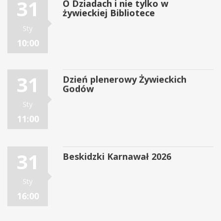
31
O Dziadach i nie tylko w
żywieckiej Bibliotece
Sty
10:00
31
Dzień plenerowy Żywieckich
Godów
Sty
11:00
31
Beskidzki Karnawał 2026
Sty
16:00