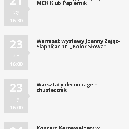
21
MCK Klub Papiernik
Sty
16:30
23
Wernisaż wystawy Joanny Zając-
Slapničar pt. „Kolor Słowa”
Sty
16:00
23
Warsztaty decoupage –
chustecznik
Sty
16:00
Koncert Karnawałowy w