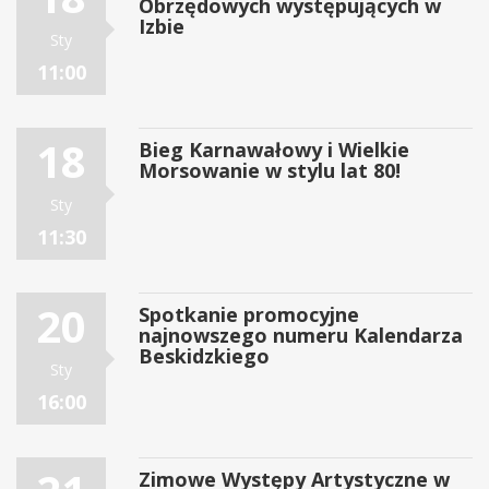
Obrzędowych występujących w
Izbie
Sty
11:00
18
Bieg Karnawałowy i Wielkie
Morsowanie w stylu lat 80!
Sty
11:30
20
Spotkanie promocyjne
najnowszego numeru Kalendarza
Beskidzkiego
Sty
16:00
Zimowe Występy Artystyczne w