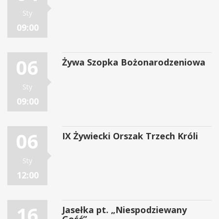
Sty
09:00
06
Żywa Szopka Bożonarodzeniowa
Sty
09:00
06
IX Żywiecki Orszak Trzech Króli
Sty
12:00
16
Jasełka pt. „Niespodziewany