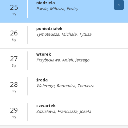
niedziela
25
Pawła, Miłosza, Elwiry
Sty
poniedziałek
26
Tymoteusza, Michała, Tytusa
Sty
wtorek
27
Przybysława, Anieli, Jerzego
Sty
środa
28
Walerego, Radomira, Tomasza
Sty
czwartek
29
Zdzisława, Franciszka, Józefa
Sty