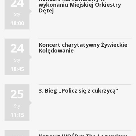
24
wykonaniu Miejskiej Orkiestry
Dętej
Sty
18:00
24
Koncert charytatywny Żywieckie
Kolędowanie
Sty
18:45
25
3. Bieg „Policz się z cukrzycą”
Sty
11:15