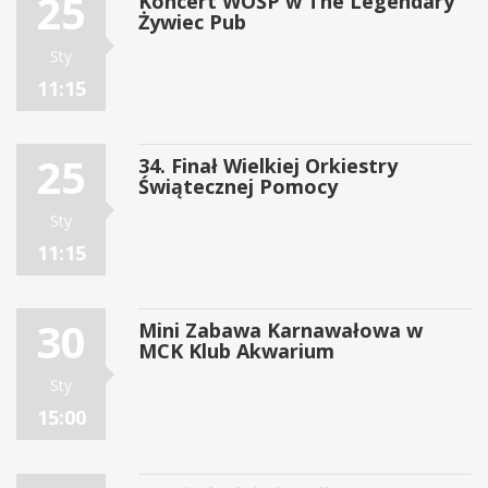
25
Koncert WOŚP w The Legendary
Żywiec Pub
Sty
11:15
25
34. Finał Wielkiej Orkiestry
Świątecznej Pomocy
Sty
11:15
30
Mini Zabawa Karnawałowa w
MCK Klub Akwarium
Sty
15:00