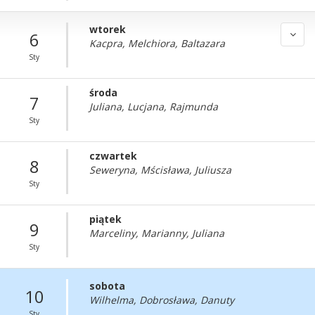
wtorek
6
Kacpra, Melchiora, Baltazara
Sty
środa
7
Juliana, Lucjana, Rajmunda
Sty
czwartek
8
Seweryna, Mścisława, Juliusza
Sty
piątek
9
Marceliny, Marianny, Juliana
Sty
sobota
10
Wilhelma, Dobrosława, Danuty
Sty