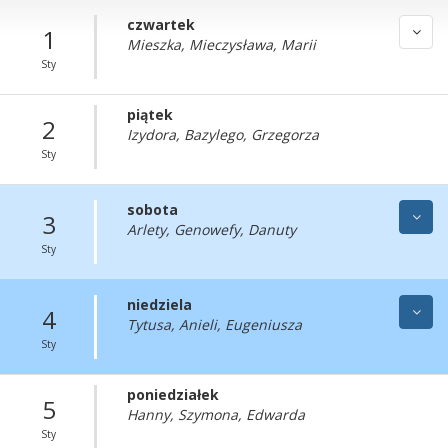
czwartek
1
Mieszka, Mieczysława, Marii
Sty
piątek
2
Izydora, Bazylego, Grzegorza
Sty
sobota
3
Arlety, Genowefy, Danuty
Sty
niedziela
4
Tytusa, Anieli, Eugeniusza
Sty
poniedziałek
5
Hanny, Szymona, Edwarda
Sty