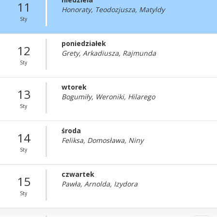
11
Honoraty, Teodozjusza, Matyldy
Sty
poniedziałek
12
Grety, Arkadiusza, Rajmunda
Sty
wtorek
13
Bogumiły, Weroniki, Hilarego
Sty
środa
14
Feliksa, Domosława, Niny
Sty
czwartek
15
Pawła, Arnolda, Izydora
Sty