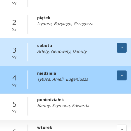
Sty
piątek
2
Izydora, Bazylego, Grzegorza
Sty
sobota
3
Arlety, Genowefy, Danuty
Sty
niedziela
4
Tytusa, Anieli, Eugeniusza
Sty
poniedziałek
5
Hanny, Szymona, Edwarda
Sty
wtorek