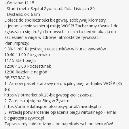
- Godzina: 11:15
- Start i meta: Szpital Żywiec, ul. Pola Lisickich 80
- Dystans: ok. 6 km
Dołącz do społeczności biegowej, zdobywaj kilometry,
a jednocześnie wspieraj misję WOŚP! Zachęcamy również do
zgłaszania się drużyn firmowych - niech to będzie okazja do
zacieśnienia więzi w zdrowej atmosferze rywalizacji!
Plan imprezy:
9:30-11:00 Rejestracja uczestników w biurze zawodów
10:40-11:00 Rozgrzewka
11:15 Start biegu
12:00-13:00 Poczęstunek
12:30 Rozdanie nagród
REJESTRACJA:
1. Zamów pakiet startowy na oficjalny bieg wirtualny WOŚP (85
zł):
https://slotmarket.pl/.20-bieg-wosp-policz-sie-z...
2. Zarejestruj się na Bieg w Żywcu:
https://online.datasport.pl/zapisy/portal/zawody.php...
3. Prześlij potwierdzenie opłacenia biegu wirtualnego - email:
bieg@szpitalzywiec.pl
Zapraszamy całe rodziny – od najmłodszych po seniorów!