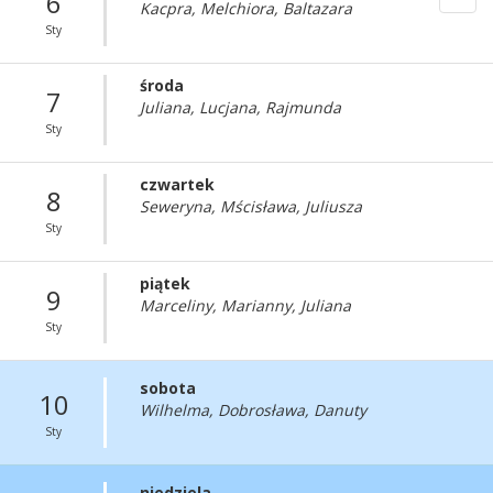
6
Kacpra, Melchiora, Baltazara
Sty
środa
7
Juliana, Lucjana, Rajmunda
Sty
czwartek
8
Seweryna, Mścisława, Juliusza
Sty
piątek
9
Marceliny, Marianny, Juliana
Sty
sobota
10
Wilhelma, Dobrosława, Danuty
Sty
niedziela