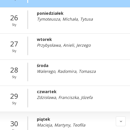
poniedziałek
26
Tymoteusza, Michała, Tytusa
Sty
wtorek
27
Przybysława, Anieli, Jerzego
Sty
środa
28
Walerego, Radomira, Tomasza
Sty
czwartek
29
Zdzisława, Franciszka, Józefa
Sty
piątek
30
Macieja, Martyny, Teofila