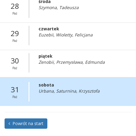
środa
28
Szymona, Tadeusza
Paź
czwartek
29
Euzebii, Wioletty, Felicjana
Paź
piątek
30
Zenobii, Przemysława, Edmunda
Paź
sobota
31
Urbana, Saturnina, Krzysztofa
Paź
Powrót na start