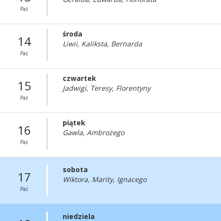
Paź
środa
14
Liwii, Kaliksta, Bernarda
Paź
czwartek
15
Jadwigi, Teresy, Florentyny
Paź
piątek
16
Gawla, Ambrożego
Paź
sobota
17
Wiktora, Marity, Ignacego
Paź
niedziela