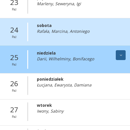
23
Marleny, Seweryna, Igi
Paź
sobota
24
Rafała, Marcina, Antoniego
Paź
niedziela
25
Darii, Wilhelminy, Bonifacego
Paź
poniedziałek
26
Łucjana, Ewarysta, Damiana
Paź
wtorek
27
Iwony, Sabiny
Paź