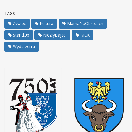
TAGS
Żywiec
Kultura
MamaNaObrotach
StandUp
NiezłyBajzel
MCK
Wydarzenia