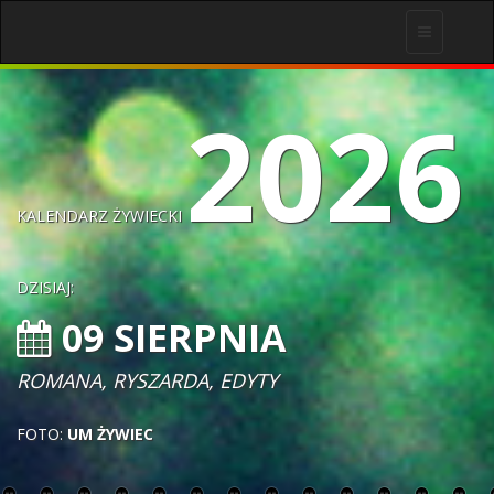
Toggle
navigation
2026
KALENDARZ ŻYWIECKI
DZISIAJ:
09 SIERPNIA
ROMANA, RYSZARDA, EDYTY
FOTO:
UM ŻYWIEC