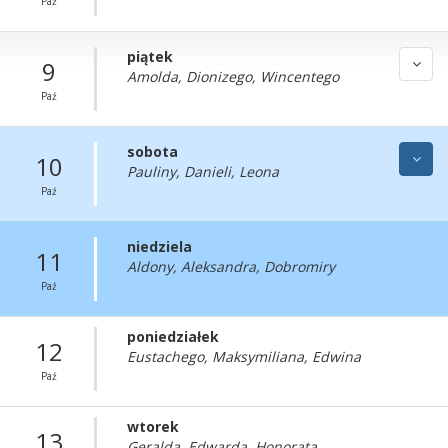
Paź
piątek
9
Amolda, Dionizego, Wincentego
Paź
sobota
10
Pauliny, Danieli, Leona
Paź
niedziela
11
Aldony, Aleksandra, Dobromiry
Paź
poniedziałek
12
Eustachego, Maksymiliana, Edwina
Paź
wtorek
13
Geralda, Edwarda, Honorata