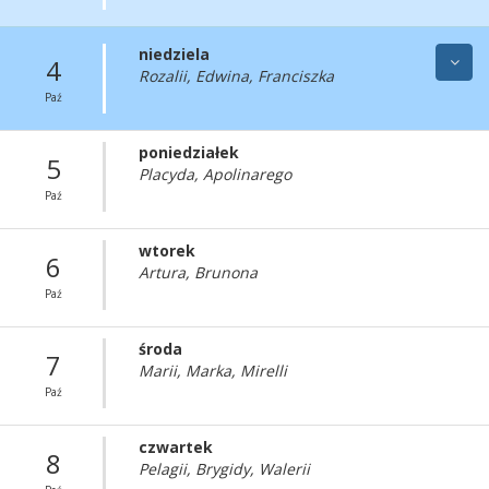
niedziela
4
Rozalii, Edwina, Franciszka
Paź
poniedziałek
5
Placyda, Apolinarego
Paź
wtorek
6
Artura, Brunona
Paź
środa
7
Marii, Marka, Mirelli
Paź
czwartek
8
Pelagii, Brygidy, Walerii