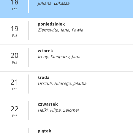
18
Juliana, Łukasza
Paź
poniedziałek
19
Ziemowita, Jana, Pawła
Paź
wtorek
20
Ireny, Kleopatry, Jana
Paź
środa
21
Urszuli, Hilarego, Jakuba
Paź
czwartek
22
Halki, Filipa, Salomei
Paź
piątek