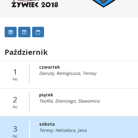
Październik
czwartek
1
Danuty, Remigiusza, Teresy
Paź
piątek
2
Teofila, Dionizego, Sławomira
Paź
sobota
3
Teresy, Heliodora, Jana
Paź