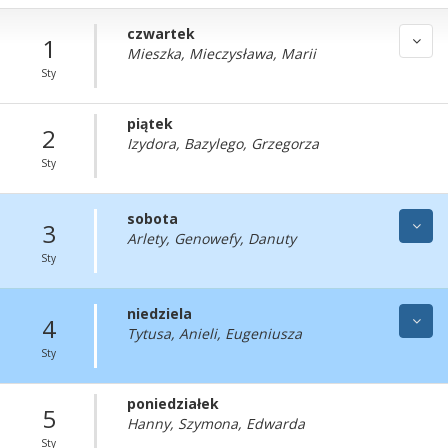
czwartek
1
Mieszka, Mieczysława, Marii
Sty
piątek
2
Izydora, Bazylego, Grzegorza
Sty
sobota
3
Arlety, Genowefy, Danuty
Sty
niedziela
4
Tytusa, Anieli, Eugeniusza
Sty
poniedziałek
5
Hanny, Szymona, Edwarda
Sty