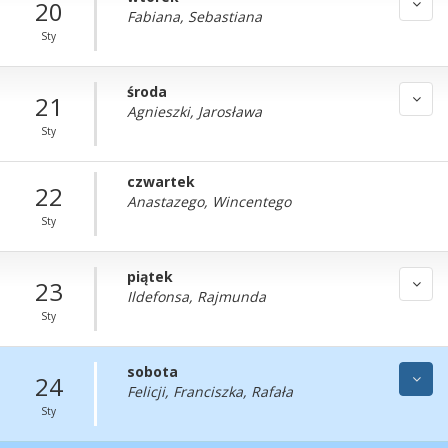
20
Fabiana, Sebastiana
Sty
środa
21
Agnieszki, Jarosława
Sty
czwartek
22
Anastazego, Wincentego
Sty
piątek
23
Ildefonsa, Rajmunda
Sty
sobota
24
Felicji, Franciszka, Rafała
Sty