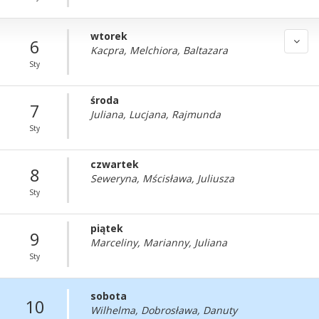
wtorek
6
Kacpra, Melchiora, Baltazara
Sty
środa
7
Juliana, Lucjana, Rajmunda
Sty
czwartek
8
Seweryna, Mścisława, Juliusza
Sty
piątek
9
Marceliny, Marianny, Juliana
Sty
sobota
10
Wilhelma, Dobrosława, Danuty