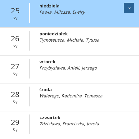
niedziela
25
Pawła, Miłosza, Elwiry
Sty
poniedziałek
26
Tymoteusza, Michała, Tytusa
Sty
wtorek
27
Przybysława, Anieli, Jerzego
Sty
środa
28
Walerego, Radomira, Tomasza
Sty
czwartek
29
Zdzisława, Franciszka, Józefa
Sty