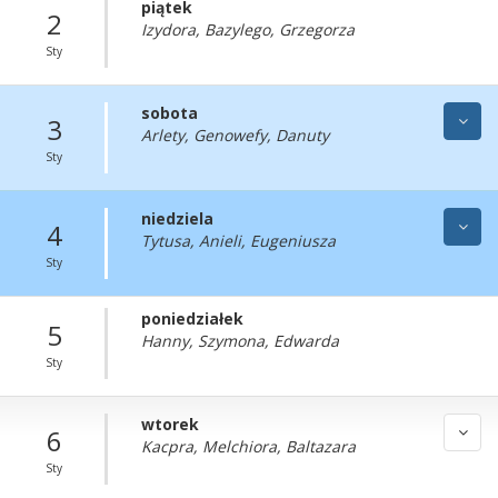
piątek
2
Izydora, Bazylego, Grzegorza
Sty
sobota
3
Arlety, Genowefy, Danuty
Sty
niedziela
4
Tytusa, Anieli, Eugeniusza
Sty
poniedziałek
5
Hanny, Szymona, Edwarda
Sty
wtorek
6
Kacpra, Melchiora, Baltazara
Sty