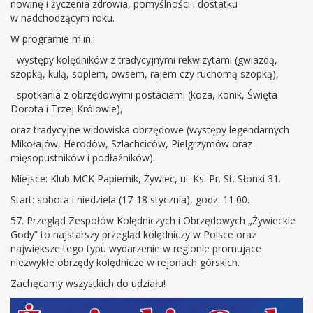
nowinę i życzenia zdrowia, pomyślności i dostatku
w nadchodzącym roku.
W programie m.in.:
- występy kolędników z tradycyjnymi rekwizytami (gwiazdą,
szopką, kulą, soplem, owsem, rajem czy ruchomą szopką),
- spotkania z obrzędowymi postaciami (koza, konik, Święta
Dorota i Trzej Królowie),
oraz tradycyjne widowiska obrzędowe (występy legendarnych
Mikołajów, Herodów, Szlachciców, Pielgrzymów oraz
mięsopustników i podłaźników).
Miejsce: Klub MCK Papiernik, Żywiec, ul. Ks. Pr. St. Słonki 31.
Start: sobota i niedziela (17-18 stycznia), godz. 11.00.
57. Przegląd Zespołów Kolędniczych i Obrzędowych „Żywieckie
Gody” to najstarszy przegląd kolędniczy w Polsce oraz
największe tego typu wydarzenie w regionie promujące
niezwykłe obrzędy kolędnicze w rejonach górskich.
Zachęcamy wszystkich do udziału!