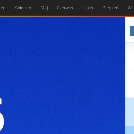
zec
Kwiecień
Maj
Czerwiec
Lipiec
Sierpień
Wr
6