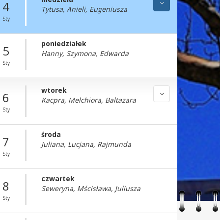
4
Tytusa, Anieli, Eugeniusza
Sty
poniedziałek
5
Hanny, Szymona, Edwarda
Sty
wtorek
6
Kacpra, Melchiora, Baltazara
Sty
środa
7
Juliana, Lucjana, Rajmunda
Sty
czwartek
8
Seweryna, Mścisława, Juliusza
Sty