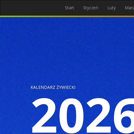
Start
Styczeń
Luty
Mar
202
KALENDARZ ŻYWIECKI