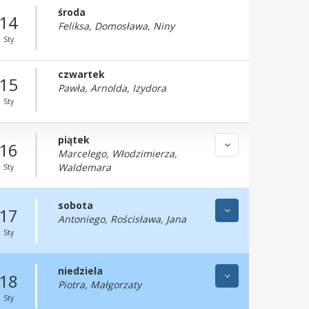
środa
14
Feliksa, Domosława, Niny
Sty
czwartek
15
Pawła, Arnolda, Izydora
Sty
piątek
16
Marcelego, Włodzimierza,
Waldemara
Sty
sobota
17
Antoniego, Rościsława, Jana
Sty
niedziela
18
Piotra, Małgorzaty
Sty