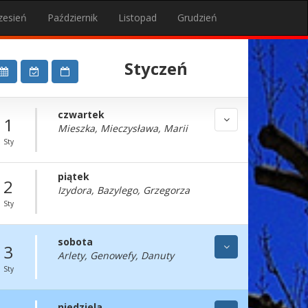
zesień
Październik
Listopad
Grudzień
Styczeń
czwartek
1
Mieszka, Mieczysława, Marii
Sty
piątek
2
Izydora, Bazylego, Grzegorza
Sty
sobota
3
Arlety, Genowefy, Danuty
Sty
niedziela