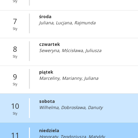
Sty
środa
7
Juliana, Lucjana, Rajmunda
Sty
czwartek
8
Seweryna, Mścisława, Juliusza
Sty
piątek
9
Marceliny, Marianny, Juliana
Sty
sobota
10
Wilhelma, Dobrosława, Danuty
Sty
niedziela
11
Honoraty, Teodozjusza, Matyldy