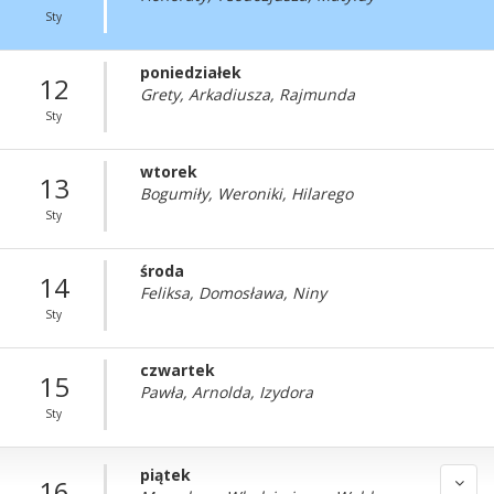
Sty
poniedziałek
12
Grety, Arkadiusza, Rajmunda
Sty
wtorek
13
Bogumiły, Weroniki, Hilarego
Sty
środa
14
Feliksa, Domosława, Niny
Sty
czwartek
15
Pawła, Arnolda, Izydora
Sty
piątek
16