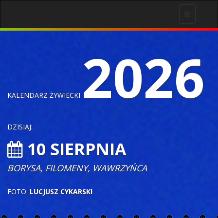
Toggle
navigation
2026
KALENDARZ ŻYWIECKI
DZISIAJ:
10 SIERPNIA
BORYSA, FILOMENY, WAWRZYŃCA
FOTO:
LUCJUSZ CYKARSKI