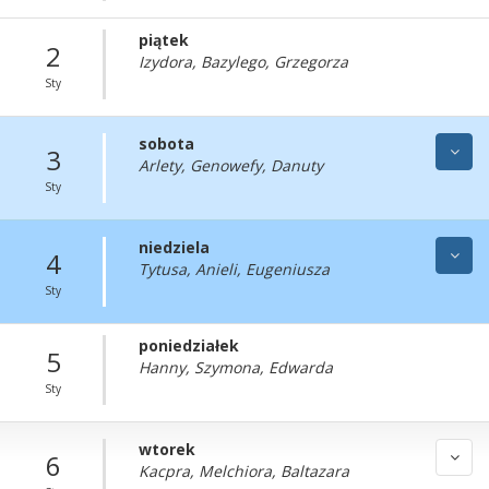
piątek
2
Izydora, Bazylego, Grzegorza
Sty
sobota
3
Arlety, Genowefy, Danuty
Sty
niedziela
4
Tytusa, Anieli, Eugeniusza
Sty
poniedziałek
5
Hanny, Szymona, Edwarda
Sty
wtorek
6
Kacpra, Melchiora, Baltazara