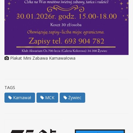
Plakat Mini Zabawa Karnawałowa
TAGS
Karnawał
MCK
Żywiec