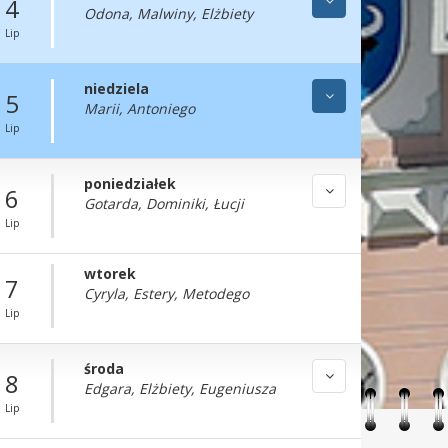
4
Odona, Malwiny, Elżbiety
Lip
niedziela
5
Marii, Antoniego
Lip
poniedziałek
6
Gotarda, Dominiki, Łucji
Lip
wtorek
7
Cyryla, Estery, Metodego
Lip
środa
8
Edgara, Elżbiety, Eugeniusza
Lip