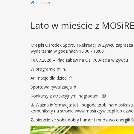
Lipiec
Lato w mieście z MOSiR
Miejski Ośrodek Sportu i Rekreacji w Żywcu zaprasz
wydarzenia w godzinach 10:00 - 13:00.
16.07.2026 – Plac zabaw na Os. 700-lecia w Żywcu
W programie m.in.:
Animacje dla dzieci 🎈
Sportowa rywalizacja 🏅
Konkursy z atrakcyjnymi nagrodami! 🎁
⚠️ Ważna informacja: Jeśli pogoda zrobi nam psikusa
komunikaty na stronie www.mosir-zywiec.pl lub dzwo
Zabierzcie ze sobą dobry humor i mnóstwo energii! 