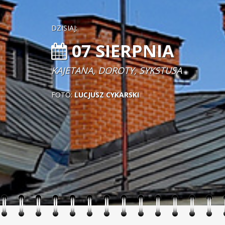
DZISIAJ:
07 SIERPNIA
KAJETANA, DOROTY, SYKSTUSA
FOTO:
LUCJUSZ CYKARSKI