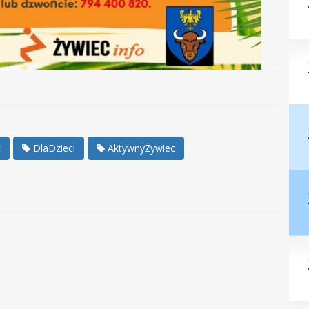
c
DlaDzieci
AktywnyŻywiec