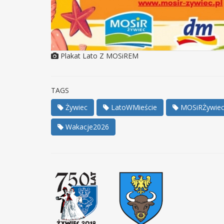
Plakat Lato Z MOSiREM
TAGS
Żywiec
LatoWMieście
MOSiRŻywie
Wakacje2026