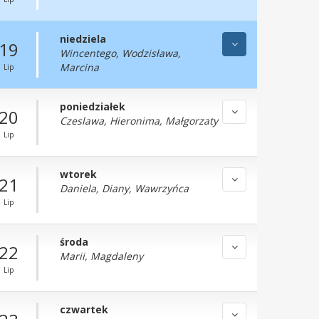
niedziela
19
Wincentego, Wodzisława,
Marcina
Lip
poniedziałek
20
Czeslawa, Hieronima, Małgorzaty
Lip
wtorek
21
Daniela, Diany, Wawrzyńca
Lip
środa
22
Marii, Magdaleny
Lip
czwartek