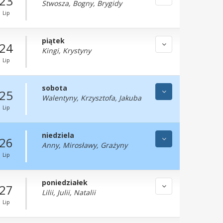
23
Stwosza, Bogny, Brygidy
Lip
piątek
24
Kingi, Krystyny
Lip
sobota
25
Walentyny, Krzysztofa, Jakuba
Lip
niedziela
26
Anny, Mirosławy, Grażyny
Lip
poniedziałek
27
Lilii, Julii, Natalii
Lip