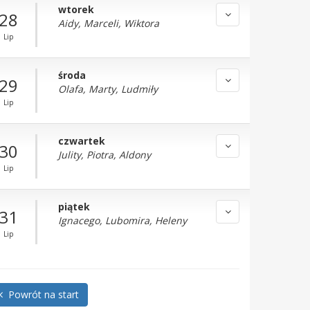
wtorek
28
Aidy, Marceli, Wiktora
Lip
środa
29
Olafa, Marty, Ludmiły
Lip
czwartek
30
Julity, Piotra, Aldony
Lip
piątek
31
Ignacego, Lubomira, Heleny
Lip
Powrót na start