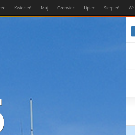
zec
Kwiecień
Maj
Czerwiec
Lipiec
Sierpień
Wr
6