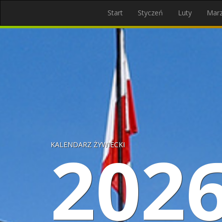
Start
Styczeń
Luty
Mar
202
KALENDARZ ŻYWIECKI