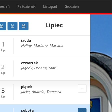
zesień
Październik
Listopad
Grudzień
Lipiec
środa
1
Haliny, Mariana, Marcina
Lip
czwartek
2
Jagody, Urbana, Marii
Lip
piątek
3
Jacka, Anatola, Tomasza
Lip
sobota