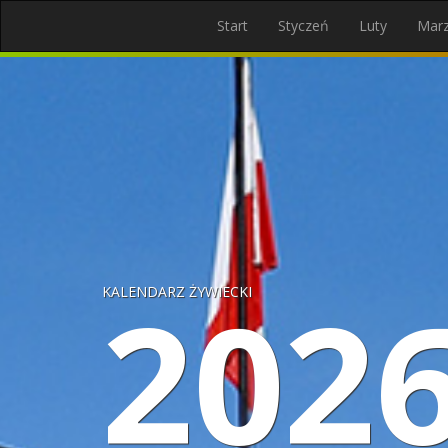
Start
Styczeń
Luty
Mar
202
KALENDARZ ŻYWIECKI