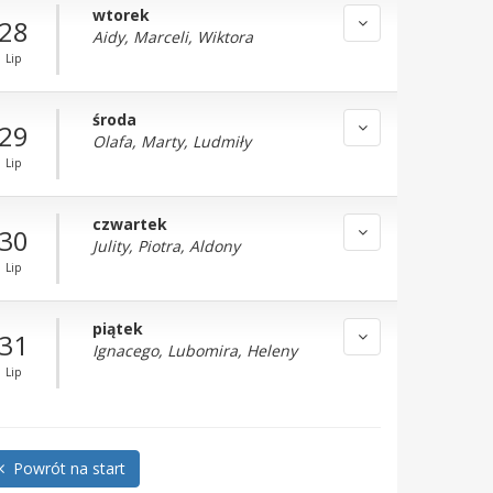
wtorek
28
Aidy, Marceli, Wiktora
Lip
środa
29
Olafa, Marty, Ludmiły
Lip
czwartek
30
Julity, Piotra, Aldony
Lip
piątek
31
Ignacego, Lubomira, Heleny
Lip
Powrót na start