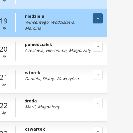
niedziela
19
Wincentego, Wodzisława,
Marcina
Lip
poniedziałek
20
Czeslawa, Hieronima, Małgorzaty
Lip
wtorek
21
Daniela, Diany, Wawrzyńca
Lip
środa
22
Marii, Magdaleny
Lip
czwartek