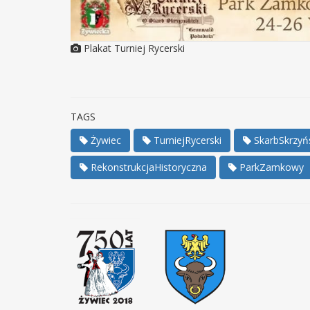
Plakat Turniej Rycerski
TAGS
Żywiec
TurniejRycerski
SkarbSkrzyń
RekonstrukcjaHistoryczna
ParkZamkowy