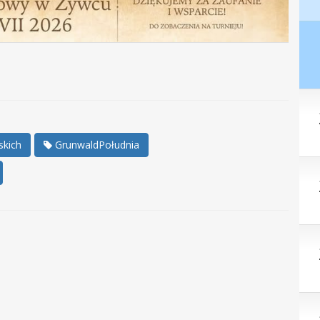
skich
GrunwaldPołudnia