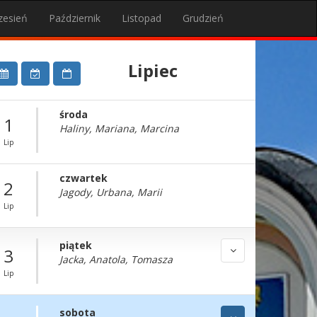
zesień
Październik
Listopad
Grudzień
Lipiec
środa
1
Haliny, Mariana, Marcina
Lip
czwartek
2
Jagody, Urbana, Marii
Lip
piątek
3
Jacka, Anatola, Tomasza
Lip
sobota