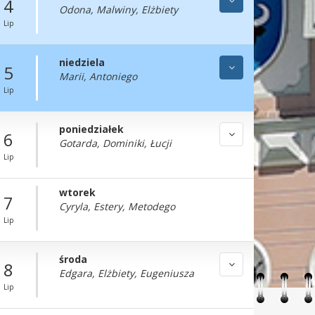
4
Odona, Malwiny, Elżbiety
Lip
niedziela
5
Marii, Antoniego
Lip
poniedziałek
6
Gotarda, Dominiki, Łucji
Lip
wtorek
7
Cyryla, Estery, Metodego
Lip
środa
8
Edgara, Elżbiety, Eugeniusza
Lip