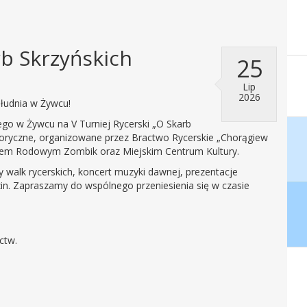
rb Skrzyńskich
25
Lip
2026
ołudnia w Żywcu!
o w Żywcu na V Turniej Rycerski „O Skarb
storyczne, organizowane przez Bractwo Rycerskie „Chorągiew
tem Rodowym Zombik oraz Miejskim Centrum Kultury.
walk rycerskich, koncert muzyki dawnej, prezentacje
zin. Zapraszamy do wspólnego przeniesienia się w czasie
ctw.