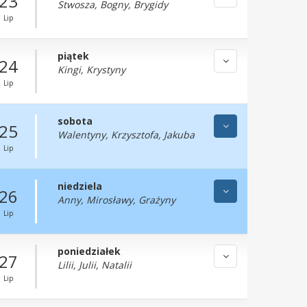
23
Stwosza, Bogny, Brygidy
Lip
piątek
24
Kingi, Krystyny
Lip
sobota
25
Walentyny, Krzysztofa, Jakuba
Lip
niedziela
26
Anny, Mirosławy, Grażyny
Lip
poniedziałek
27
Lilii, Julii, Natalii
Lip