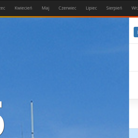
zec
Kwiecień
Maj
Czerwiec
Lipiec
Sierpień
Wr
6