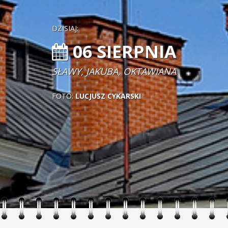
DZISIAJ:
06 SIERPNIA
SŁAWY, JAKUBA, OKTAWIANA
FOTO:
LUCJUSZ CYKARSKI