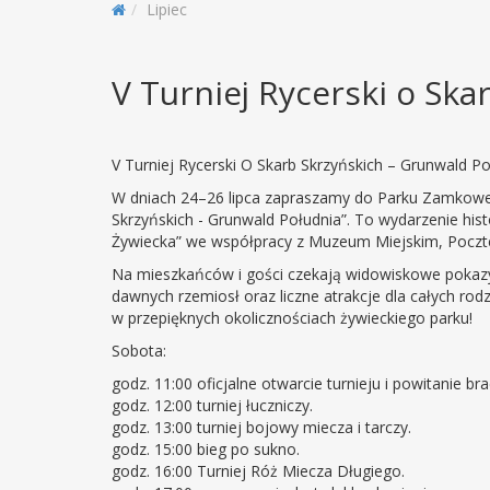
Lipiec
V Turniej Rycerski o Ska
V Turniej Rycerski O Skarb Skrzyńskich – Grunwald P
W dniach 24–26 lipca zapraszamy do Parku Zamkoweg
Skrzyńskich - Grunwald Południa”. To wydarzenie hi
Żywiecka” we współpracy z Muzeum Miejskim, Pocz
Na mieszkańców i gości czekają widowiskowe pokazy 
dawnych rzemiosł oraz liczne atrakcje dla całych rod
w przepięknych okolicznościach żywieckiego parku!
Sobota:
godz. 11:00 oficjalne otwarcie turnieju i powitanie bra
godz. 12:00 turniej łuczniczy.
godz. 13:00 turniej bojowy miecza i tarczy.
godz. 15:00 bieg po sukno.
godz. 16:00 Turniej Róż Miecza Długiego.