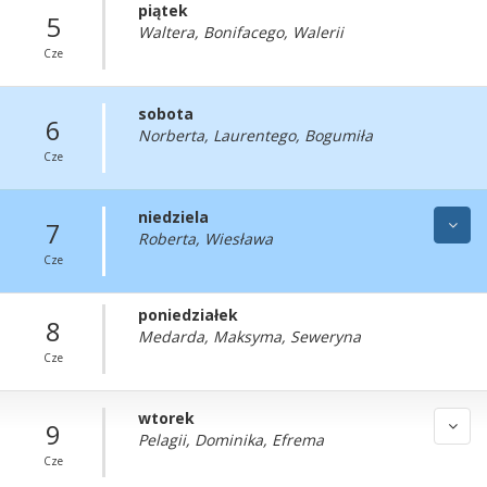
piątek
5
Waltera, Bonifacego, Walerii
Cze
sobota
6
Norberta, Laurentego, Bogumiła
Cze
niedziela
7
Roberta, Wiesława
Cze
poniedziałek
8
Medarda, Maksyma, Seweryna
Cze
wtorek
9
Pelagii, Dominika, Efrema
Cze