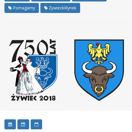
Pomagamy
ŻywieckiRynek