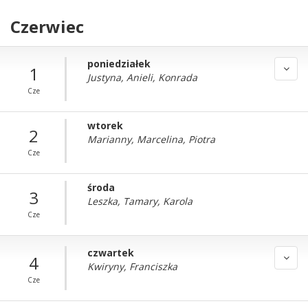
Czerwiec
poniedziałek
1
Justyna, Anieli, Konrada
Cze
wtorek
2
Marianny, Marcelina, Piotra
Cze
środa
3
Leszka, Tamary, Karola
Cze
czwartek
4
Kwiryny, Franciszka
Cze