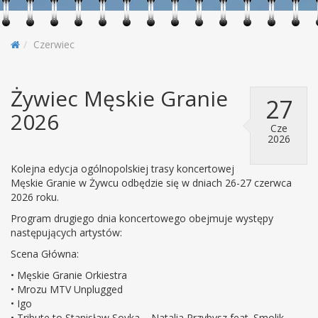
Czerwiec
Żywiec Męskie Granie
27
2026
Cze
2026
Kolejna edycja ogólnopolskiej trasy koncertowej
Męskie Granie w Żywcu odbędzie się w dniach 26-27 czerwca
2026 roku.
Program drugiego dnia koncertowego obejmuje występy
następujących artystów:
Scena Główna:
• Męskie Granie Orkiestra
• Mrozu MTV Unplugged
• Igo
• Tribute to Stanisław Soyka – Natalia Przybysz feat. Smolik,