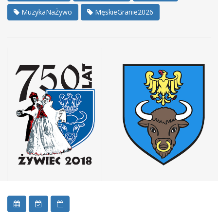
MuzykaNaŻywo
MęskieGranie2026