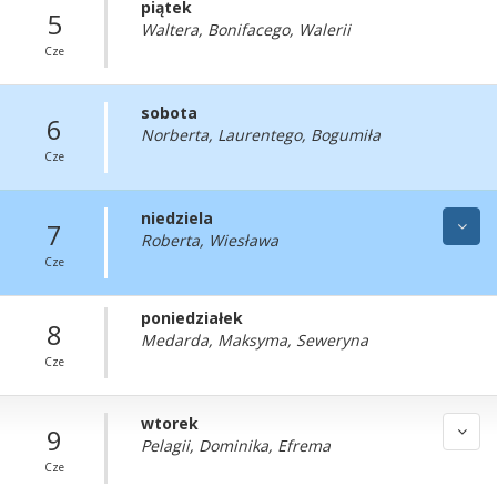
piątek
5
Waltera, Bonifacego, Walerii
Cze
sobota
6
Norberta, Laurentego, Bogumiła
Cze
niedziela
7
Roberta, Wiesława
Cze
poniedziałek
8
Medarda, Maksyma, Seweryna
Cze
wtorek
9
Pelagii, Dominika, Efrema
Cze