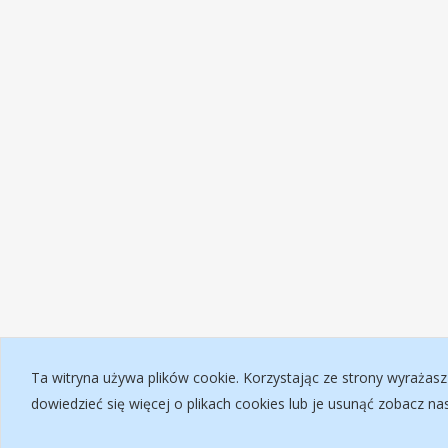
Ta witryna używa plików cookie. Korzystając ze strony wyrażasz
dowiedzieć się więcej o plikach cookies lub je usunąć zobacz n