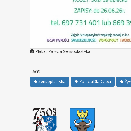
Plakat Zajęcia Sensoplastyka
TAGS
Sensoplastyka
ZajęciaDlaDzieci
Żyw