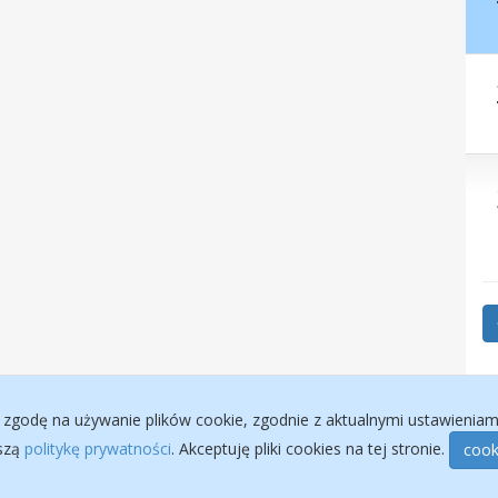
 zgodę na używanie plików cookie, zgodnie z aktualnymi ustawieniami 
aszą
politykę prywatności
. Akceptuję pliki cookies na tej stronie.
cook
Projekt i wykonanie :
MyWebFactory