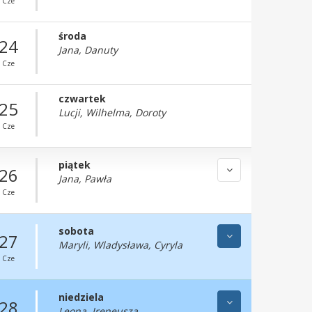
Cze
środa
24
Jana, Danuty
Cze
czwartek
25
Lucji, Wilhelma, Doroty
Cze
piątek
26
Jana, Pawła
Cze
sobota
27
Maryli, Wladysława, Cyryla
Cze
niedziela
28
Leona, Ireneusza