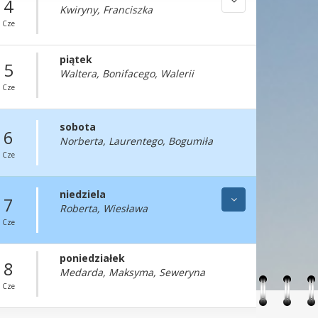
4
Kwiryny, Franciszka
Cze
piątek
5
Waltera, Bonifacego, Walerii
Cze
sobota
6
Norberta, Laurentego, Bogumiła
Cze
niedziela
7
Roberta, Wiesława
Cze
poniedziałek
8
Medarda, Maksyma, Seweryna
Cze