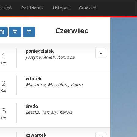
zesień
Październik
Listopad
Grudzień
Czerwiec
poniedziałek
1
Justyna, Anieli, Konrada
Cze
wtorek
2
Marianny, Marcelina, Piotra
Cze
środa
3
Leszka, Tamary, Karola
Cze
czwartek