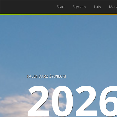
Start
Styczeń
Luty
Mar
202
KALENDARZ ŻYWIECKI