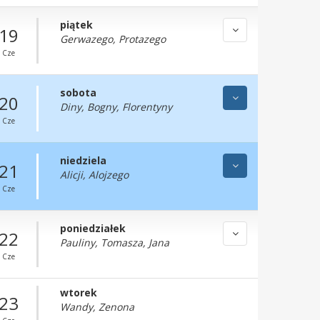
piątek
19
Gerwazego, Protazego
Cze
sobota
20
Diny, Bogny, Florentyny
Cze
niedziela
21
Alicji, Alojzego
Cze
poniedziałek
22
Pauliny, Tomasza, Jana
Cze
wtorek
23
Wandy, Zenona