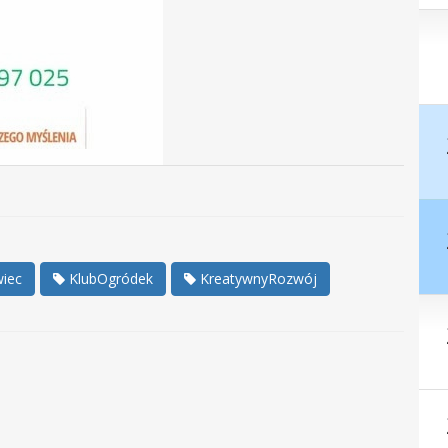
iec
KlubOgródek
KreatywnyRozwój