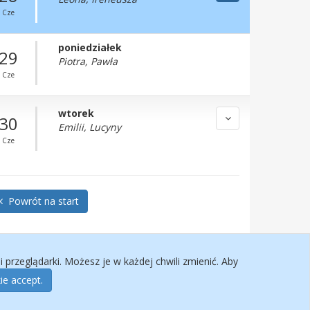
Cze
poniedziałek
29
Piotra, Pawła
Cze
wtorek
30
Emilii, Lucyny
Cze
Powrót na start
przeglądarki. Możesz je w każdej chwili zmienić. Aby
ie accept.