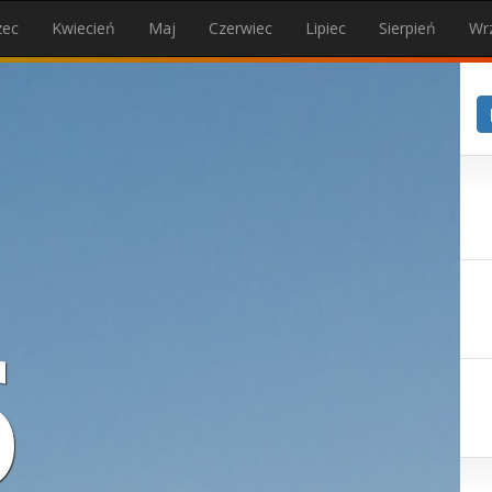
zec
Kwiecień
Maj
Czerwiec
Lipiec
Sierpień
Wr
6