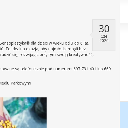
30
Cze
2026
ensoplastyka® dla dzieci w wieku od 3 do 6 lat,
00. To idealna okazja, aby najmłodsi mogli bez
rudzić się, rozwijając przy tym swoją kreatywność,
yjmowane są telefonicznie pod numerami 697 731 401 lub 669
siedlu Parkowym!