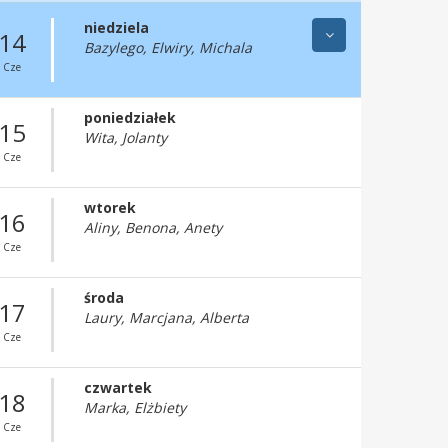
niedziela
14
Bazylego, Elwiry, Michala
Cze
poniedziałek
15
Wita, Jolanty
Cze
wtorek
16
Aliny, Benona, Anety
Cze
środa
17
Laury, Marcjana, Alberta
Cze
czwartek
18
Marka, Elżbiety
Cze