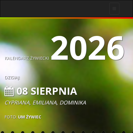
Toggle
navigation
2026
KALENDARZ ŻYWIECKI
DZISIAJ:
08 SIERPNIA
CYPRIANA, EMILIANA, DOMINIKA
FOTO:
UM ŻYWIEC