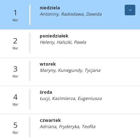
niedziela
1
Antoniny, Radosława, Dawida
Mar
poniedziałek
2
Heleny, Halszki, Pawła
Mar
wtorek
3
Maryny, Kunegundy, Tycjana
Mar
środa
4
Łucji, Kazimierza, Eugeniusza
Mar
czwartek
5
Adriana, Fryderyka, Teofila
Mar