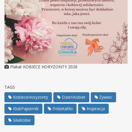
Plakat KOBIECE HORYZONTY 2026
TAGS
KobieceHoryzonty
DzieńKobiet
Żywiec
KlubPapiernik
FridaKahlo
Inspiracja
SiłaKobie