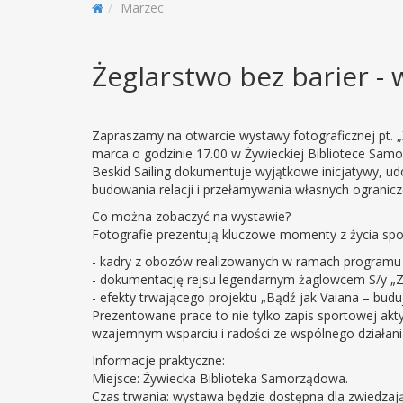
Marzec
Żeglarstwo bez barier - 
Zapraszamy na otwarcie wystawy fotograficznej pt. „Ż
marca o godzinie 17.00 w Żywieckiej Bibliotece Sam
Beskid Sailing dokumentuje wyjątkowe inicjatywy, ud
budowania relacji i przełamywania własnych ogranicz
Co można zobaczyć na wystawie?
Fotografie prezentują kluczowe momenty z życia społ
- kadry z obozów realizowanych w ramach programu 
- dokumentację rejsu legendarnym żaglowcem S/y „Z
- efekty trwającego projektu „Bądź jak Vaiana – budu
Prezentowane prace to nie tylko zapis sportowej ak
wzajemnym wsparciu i radości ze wspólnego działani
Informacje praktyczne:
Miejsce: Żywiecka Biblioteka Samorządowa.
Czas trwania: wystawa będzie dostępna dla zwiedzają