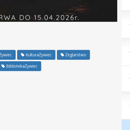
Żywiec
KulturaŻywiec
Żeglarstwo
BibliotekaŻywiec