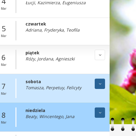
4
Łucji, Kazimierza, Eugeniusza
Mar
czwartek
5
Adriana, Fryderyka, Teofila
Mar
piątek
6
Róży, Jordana, Agnieszki
Mar
sobota
7
Tomasza, Perpetuy, Felicyty
Mar
niedziela
8
Beaty, Wincentego, Jana
Mar