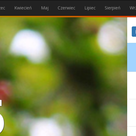
zec
Kwiecień
Maj
Czerwiec
Lipiec
Sierpień
Wr
6