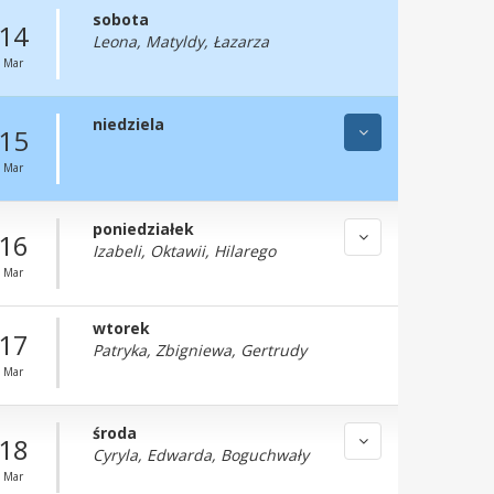
sobota
14
Leona, Matyldy, Łazarza
Mar
niedziela
15
Mar
poniedziałek
16
Izabeli, Oktawii, Hilarego
Mar
wtorek
17
Patryka, Zbigniewa, Gertrudy
Mar
środa
18
Cyryla, Edwarda, Boguchwały
Mar