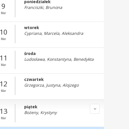
poniedziałek
9
Franciszki, Brunona
Mar
wtorek
10
Cypriana, Marcela, Aleksandra
Mar
środa
11
Ludosława, Konstantyna, Benedykta
Mar
czwartek
12
Grzegorza, Justyna, Alojzego
Mar
piątek
13
Bożeny, Krystyny
Mar