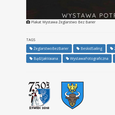
Plakat Wystawa Żeglarstwo Bez Barier
TAGS
ŻeglarstwoBezBarier
BeskidSailing
BądźJakVaiana
WystawaFotograficzna