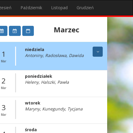
zesień
Październik
Listopad
Grudzień
Marzec
niedziela
1
Antoniny, Radosława, Dawida
Mar
poniedziałek
2
Heleny, Halszki, Pawła
Mar
wtorek
3
Maryny, Kunegundy, Tycjana
Mar
środa