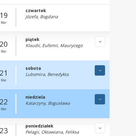
czwartek
19
Józefa, Bogdana
Mar
piątek
20
Klaudii, Eufemii, Maurycego
Mar
sobota
21
Lubomira, Benedykta
Mar
niedziela
22
Katarzyny, Bogusława
Mar
poniedziałek
23
Pelagii, Oktawiana, Feliksa