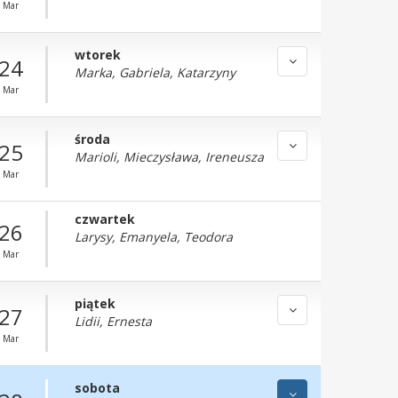
Mar
wtorek
24
Marka, Gabriela, Katarzyny
Mar
środa
25
Marioli, Mieczysława, Ireneusza
Mar
czwartek
26
Larysy, Emanyela, Teodora
Mar
piątek
27
Lidii, Ernesta
Mar
sobota