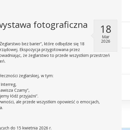
wystawa fotograficzna
18
Mar
2026
eglarstwo bez barier”, które odbędzie się 18
orządowej. Ekspozycja przygotowana przez
owadniając, że żeglarstwo to przede wszystkim przestrzeń
eń.
eczności żeglarskiej, w tym:
Interreg,
awisza Czarny”,
jemy łódź przyjaźni”.
tywności, ale przede wszystkim opowieść o emocjach,
a.
cych do 15 kwietnia 2026 r.