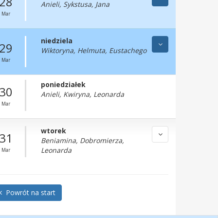
28
Anieli, Sykstusa, Jana
Mar
niedziela
29
Wiktoryna, Helmuta, Eustachego
Mar
poniedziałek
30
Anieli, Kwiryna, Leonarda
Mar
wtorek
31
Beniamina, Dobromierza,
Leonarda
Mar
Powrót na start