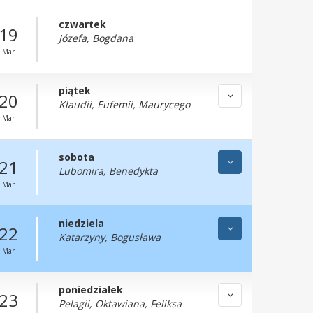
czwartek
19
Józefa, Bogdana
Mar
piątek
20
Klaudii, Eufemii, Maurycego
Mar
sobota
21
Lubomira, Benedykta
Mar
niedziela
22
Katarzyny, Bogusława
Mar
poniedziałek
23
Pelagii, Oktawiana, Feliksa