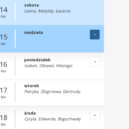
sobota
14
Leona, Matyldy, Łazarza
Mar
niedziela
15
Mar
poniedziałek
16
Izabeli, Oktawii, Hilarego
Mar
wtorek
17
Patryka, Zbigniewa, Gertrudy
Mar
środa
18
Cyryla, Edwarda, Boguchwały
Mar