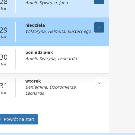
28
Anieli, Sykstusa, Jana
Mar
niedziela
29
Wiktoryna, Helmuta, Eustachego
Mar
poniedziałek
30
Anieli, Kwiryna, Leonarda
Mar
wtorek
31
Beniamina, Dobromierza,
Leonarda
Mar
Powrót na start