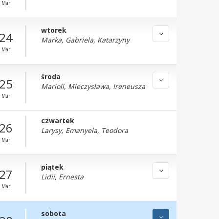
Mar
wtorek
24
Marka, Gabriela, Katarzyny
Mar
środa
25
Marioli, Mieczysława, Ireneusza
Mar
czwartek
26
Larysy, Emanyela, Teodora
Mar
piątek
27
Lidii, Ernesta
Mar
sobota