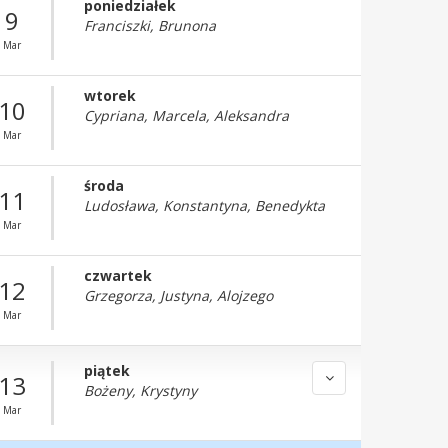
poniedziałek
9
Franciszki, Brunona
Mar
wtorek
10
Cypriana, Marcela, Aleksandra
Mar
środa
11
Ludosława, Konstantyna, Benedykta
Mar
czwartek
12
Grzegorza, Justyna, Alojzego
Mar
piątek
13
Bożeny, Krystyny
Mar