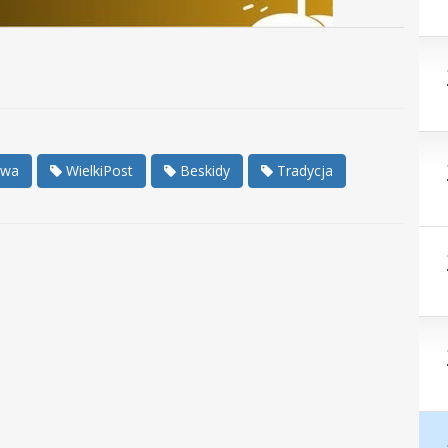
owa
WielkiPost
Beskidy
Tradycja