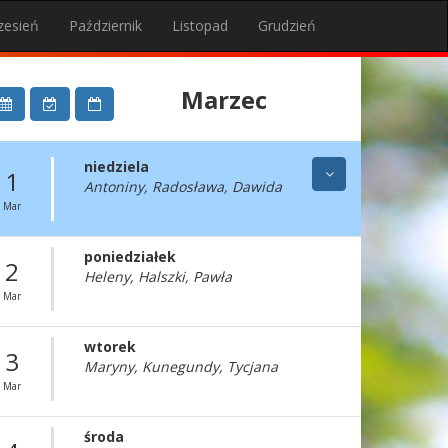
zesień
Październik
Listopad
Grudzień
Marzec
niedziela
1
Antoniny, Radosława, Dawida
Mar
poniedziałek
2
Heleny, Halszki, Pawła
Mar
wtorek
3
Maryny, Kunegundy, Tycjana
Mar
środa