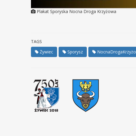
Plakat Sporyska Nocna Droga Krzyżowa
TAGS
Żywiec
Sporysz
NocnaDrogaKrzyż