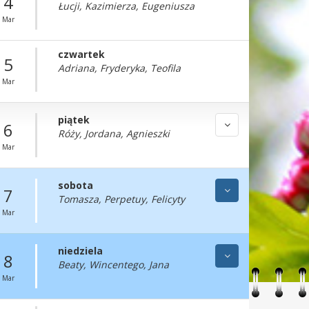
4
Łucji, Kazimierza, Eugeniusza
Mar
czwartek
5
Adriana, Fryderyka, Teofila
Mar
piątek
6
Róży, Jordana, Agnieszki
Mar
sobota
7
Tomasza, Perpetuy, Felicyty
Mar
niedziela
8
Beaty, Wincentego, Jana
Mar